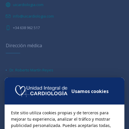
uicardiologia.com
info@uicardiologia.com
+34 638 962 517
Dirección médica
Dr. Roberto Martín Reyes
Dr. Juan Benezet Mazuecos
Dr. Cristian Iborra Cuevas
Usamos cookies
Dr. Jorge Palazuelos Molinero
Este sitio utiliza cookies propias y de terceros para
Unidades y Servicios de Cardiología
mejorar tu experiencia, analizar el tráfico y mostrar
publicidad personalizada. Puedes aceptarlas todas,